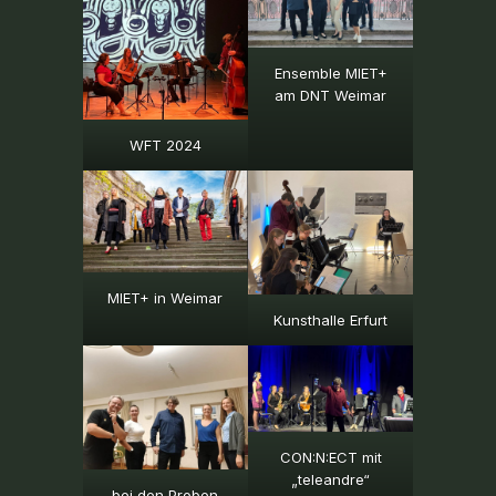
Ensemble MIET+
am DNT Weimar
WFT 2024
MIET+ in Weimar
Kunsthalle Erfurt
CON:N:ECT mit
„teleandre“
bei den Proben